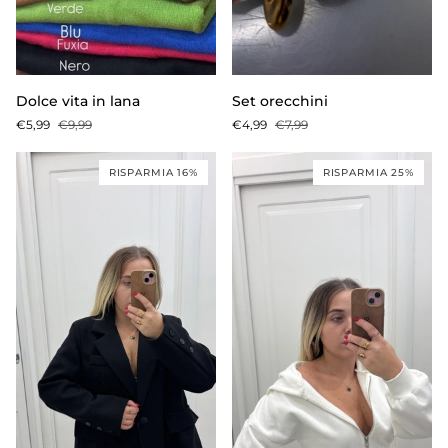
Dolce
Set
Dolce vita in lana
Set orecchini
vita
orecchini
€5,99
€9,99
€4,99
€7,99
in
lana
RISPARMIA 16%
RISPARMIA 25%