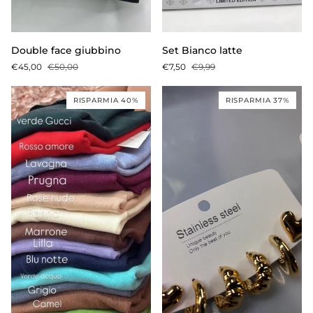
Double
Set
Double face giubbino
Set Bianco latte
face
Bianco
€45,00
€50,00
€7,50
€9,99
giubbino
latte
RISPARMIA 40%
RISPARMIA 37%