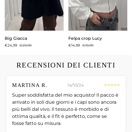
Big
Felpa
Big Giacca
Felpa crop Lucy
Giacca
crop
€24,99
€29,99
€14,99
€19,99
Lucy
RECENSIONI DEI CLIENTI
MARTINA R.
⭐⭐⭐⭐⭐
14/10/24
Super soddisfatta del mio acquisto! Il pacco è
arrivato in soli due giorni e i capi sono ancora
più belli dal vivo. Il tessuto è morbido e di
ottima qualità, e il fit è perfetto, come se
fosse fatto su misura.