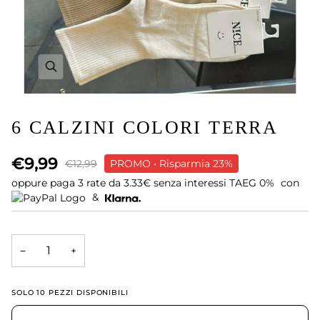
6 CALZINI COLORI TERRA
€9,99
€12,99
PROMO • Risparmia 23%
oppure paga 3 rate da
3.33€
senza interessi TAEG 0%
con
&
−
+
SOLO
10
PEZZI DISPONIBILI