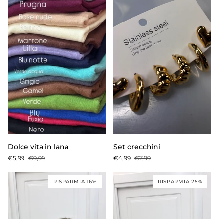
Dolce
Set
Dolce vita in lana
Set orecchini
vita
orecchini
€5,99
€9,99
€4,99
€7,99
in
lana
RISPARMIA 16%
RISPARMIA 25%