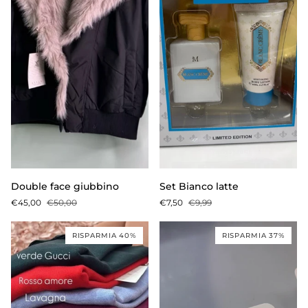
Double
Set
Double face giubbino
Set Bianco latte
face
Bianco
€45,00
€50,00
€7,50
€9,99
giubbino
latte
RISPARMIA 40%
RISPARMIA 37%