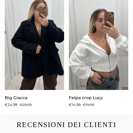
Big
Felpa
Big Giacca
Felpa crop Lucy
Giacca
crop
€24,99
€29,99
€14,99
€19,99
Lucy
RECENSIONI DEI CLIENTI